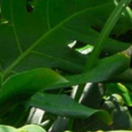
 THIỆU
DỰ ÁN
THI CÔNG
LIÊN HỆ