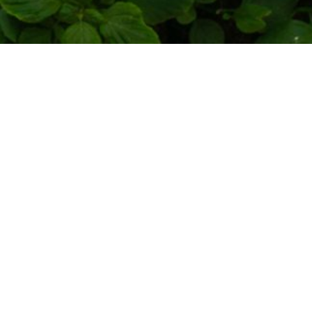
 THIỆU
DỰ ÁN
THI CÔNG
LIÊN HỆ