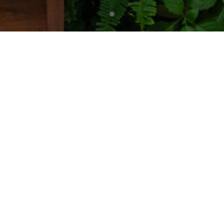
TRANG CHỦ
GIỚI
ường Đại Học UEH