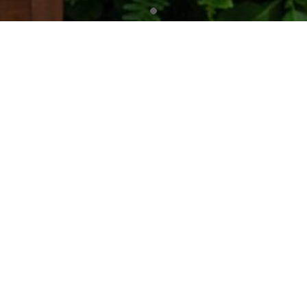
Dự án
,
Nhà hàng - Café
Gác Xép Café